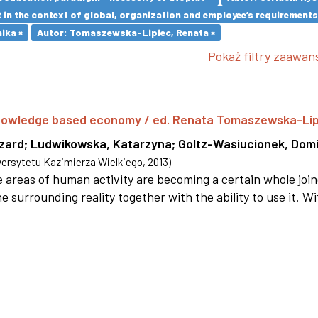
in the context of global, organization and employee’s requirement
ika ×
Autor: Tomaszewska-Lipiec, Renata ×
Pokaż filtry zaawa
 knowledge based economy / ed. Renata Tomaszewska-Li
szard
;
Ludwikowska, Katarzyna
;
Goltz-Wasiucionek, Domi
rsytetu Kazimierza Wielkiego
,
2013
)
areas of human activity are becoming a certain whole joi
e surrounding reality together with the ability to use it. W