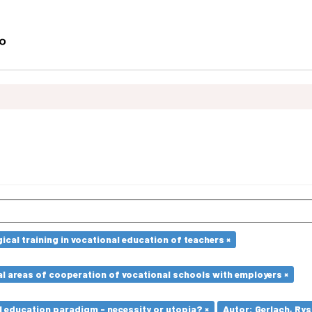
cal training in vocational education of teachers ×
l areas of cooperation of vocational schools with employers ×
l education paradigm - necessity or utopia? ×
Autor: Gerlach, Rys