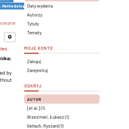
Daty wydania
s. Methodological remarks ×
Autorzy
nsowane
Tytuły
Tematy
piec
MOJE KONTO
nika
;
Zaloguj
Zarejestruj
ned by
ithout
ODKRYJ
AUTOR
[et al.] (1)
Brzeziński, Łukasz (1)
Gerlach, Ryszard (1)