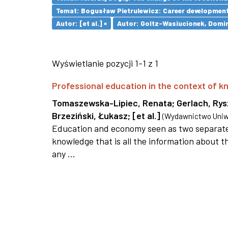
Temat: Bogusław Pietrulewicz: Career development 
Autor: [et al.] ×
Autor: Goltz-Wasiucionek, Domin
Wyświetlanie pozycji 1-1 z 1
Professional education in the context of
Tomaszewska-Lipiec, Renata
;
Gerlach, Ry
Brzeziński, Łukasz
;
[et al.]
(
Wydawnictwo Uniwe
Education and economy seen as two separate 
knowledge that is all the information about th
any ...