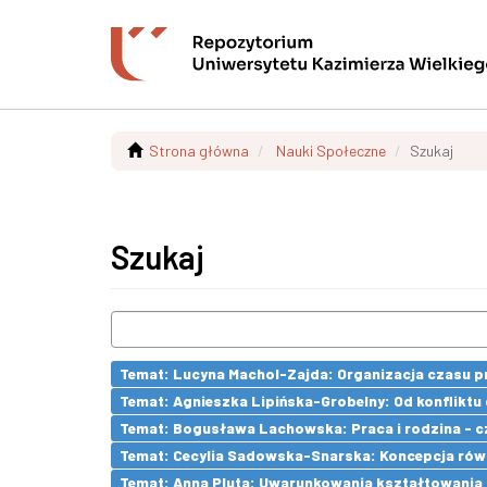
Strona główna
Nauki Społeczne
Szukaj
Szukaj
Temat: Lucyna Machol-Zajda: Organizacja czasu pr
Temat: Agnieszka Lipińska-Grobelny: Od konflikt
Temat: Bogusława Lachowska: Praca i rodzina - czy
Temat: Cecylia Sadowska-Snarska: Koncepcja równ
Temat: Anna Pluta: Uwarunkowania kształtowania