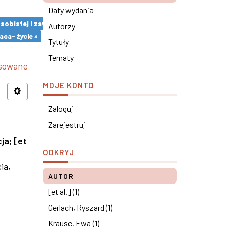
Daty wydania
 osobistej i zawodowej pracowników ×
Autorzy
ca- życie ×
Tytuły
Tematy
nsowane
MOJE KONTO
Zaloguj
Zarejestruj
cja
;
[et
ODKRYJ
ia,
AUTOR
[et al.] (1)
Gerlach, Ryszard (1)
Krause, Ewa (1)