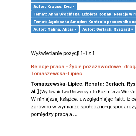
Autor: Krause, Ewa ×
Temat: Anna Słocińska, Elżbieta Robak: Relacje w
Temat: Agnieszka Smoder: Kontrola pracownika na
Autor: Malina, Alicja ×
Autor: Gerlach, Ryszard ×
Wyświetlanie pozycji 1-1 z 1
Relacje praca - życie pozazawodowe: drog
Tomaszewska-Lipiec
Tomaszewska-Lipiec, Renata
;
Gerlach, Ry
al.]
(
Wydawnictwo Uniwersytetu Kazimierza Wielkie
W niniejszej książce, uwzględniając fakt, iż
zarówno w wymiarze społeczno-gospodarczym,
pomiędzy pracą a ...