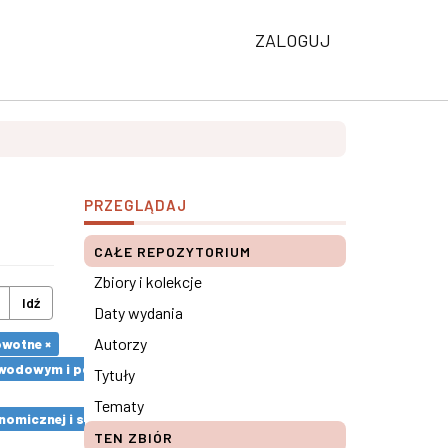
ZALOGUJ
PRZEGLĄDAJ
CAŁE REPOZYTORIUM
Zbiory i kolekcje
Idź
Daty wydania
Autorzy
owotne ×
m zawodowym i pozazawodowym ×
Tytuły
Tematy
omicznej i społecznej ×
TEN ZBIÓR