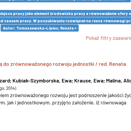
 miejscu pracy jako element środowiska pracy a równoważenie sfery
d czasem pracy. W poszukiwaniu rozwiązań na rzecz równowagi pra
Autor: Tomaszewska-Lipiec, Renata ×
Pokaż filtry zaawa
ą do zrównoważonego rozwoju jednostki / red. Renata
szard
;
Kubiak-Szymborska, Ewa
;
Krause, Ewa
;
Malina, Ali
go
,
2014
)
 celem zrównoważonego rozwoju jest podnoszenie jakości życ
 jak i jednostkowym, przyjęto założenie, iż równowaga