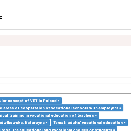
lar concept of VET in Poland ×
l areas of cooperation of vocational schools with employers ×
cal training in vocational education of teachers ×
udwikowska, Katarzyna ×
Temat: adults’ vocational education ×
re vs. the educational and vocational choices of students ×