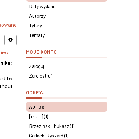
Daty wydania
Autorzy
nsowane
Tytuły
Tematy
piec
MOJE KONTO
nika
;
Zaloguj
Zarejestruj
ned by
ithout
ODKRYJ
AUTOR
[et al.] (1)
Brzeziński, Łukasz (1)
Gerlach, Ryszard (1)