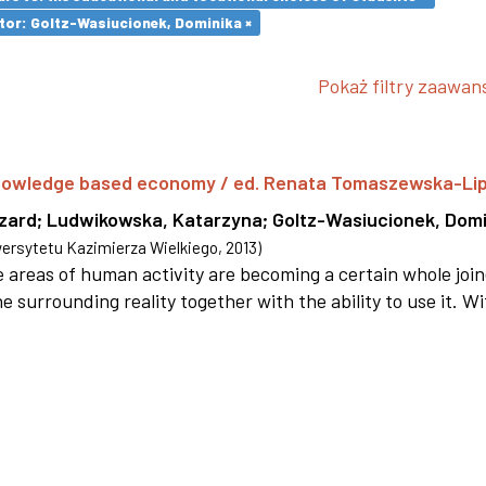
tor: Goltz-Wasiucionek, Dominika ×
Pokaż filtry zaawa
 knowledge based economy / ed. Renata Tomaszewska-Li
szard
;
Ludwikowska, Katarzyna
;
Goltz-Wasiucionek, Domi
rsytetu Kazimierza Wielkiego
,
2013
)
areas of human activity are becoming a certain whole joi
e surrounding reality together with the ability to use it. W