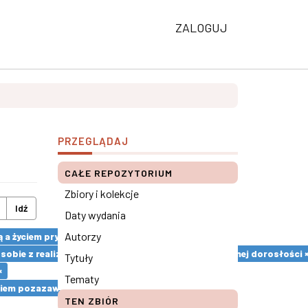
ZALOGUJ
PRZEGLĄDAJ
CAŁE REPOZYTORIUM
Zbiory i kolekcje
Idź
Daty wydania
Autorzy
ą a życiem prywatnym w Polsce ×
sobie z realizacją zadań rozwojowych okresu wczesnej dorosłości 
Tytuły
×
Tematy
ciem pozazawodowym a pracą ×
TEN ZBIÓR