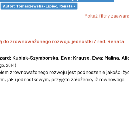
Autor: Tomaszewska-Lipiec, Renata ×
Pokaż filtry zaawa
ą do zrównoważonego rozwoju jednostki / red. Renata
szard
;
Kubiak-Szymborska, Ewa
;
Krause, Ewa
;
Malina, Ali
go
,
2014
)
 celem zrównoważonego rozwoju jest podnoszenie jakości życ
 jak i jednostkowym, przyjęto założenie, iż równowaga