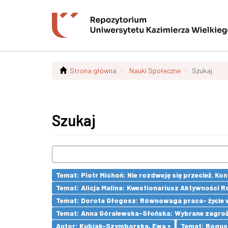
Strona główna
Nauki Społeczne
Szukaj
Szukaj
Temat: Piotr Michoń: Nie rozdwoję się przecież. K
Temat: Alicja Malina: Kwestionariusz Aktywności 
Temat: Dorota Głogosz: Równowaga praca- życie 
Temat: Anna Góralewska-Słońska: Wybrane zagroż
Autor: Kubiak-Szymborska, Ewa ×
Temat: Bogusł