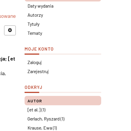
Daty wydania
Autorzy
nsowane
Tytuły
Tematy
MOJE KONTO
cja
;
[et
Zaloguj
Zarejestruj
ia,
ODKRYJ
AUTOR
[et al.] (1)
Gerlach, Ryszard (1)
Krause, Ewa (1)