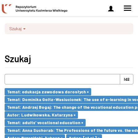
Zaloguj
Men
się
nawi
Szukaj
Szukaj
Idź
Temat: edukacja zawodowa dorosłych ×
Temat: Dominika Goltz-Wasiucionek: The use of e-learning in vo
Temat: Andrzej Bogaj: The change of the vocational education p
Autor: Ludwikowska, Katarzyna ×
Temat: adults’ vocational education ×
Temat: Anna Suchorab: The Professions of the future vs. the ed
Autor: Brzeziński, Łukasz ×
Autor: [et al.] ×