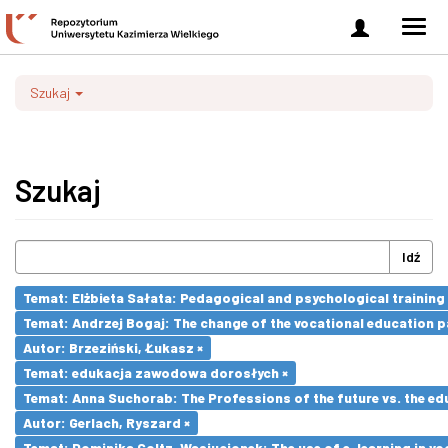
Zaloguj
Men
się
nawi
Szukaj
Szukaj
Idź
Temat: Elżbieta Sałata: Pedagogical and psychological training 
Temat: Andrzej Bogaj: The change of the vocational education p
Autor: Brzeziński, Łukasz ×
Temat: edukacja zawodowa dorosłych ×
Temat: Anna Suchorab: The Professions of the future vs. the ed
Autor: Gerlach, Ryszard ×
Temat: Dominika Goltz-Wasiucionek: The use of e-learning in vo