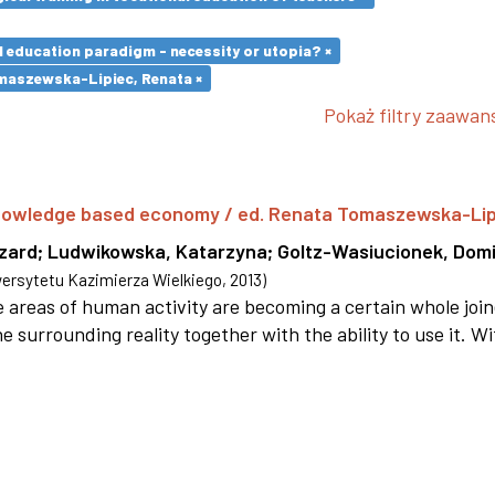
l education paradigm - necessity or utopia? ×
maszewska-Lipiec, Renata ×
Pokaż filtry zaawa
 knowledge based economy / ed. Renata Tomaszewska-Li
szard
;
Ludwikowska, Katarzyna
;
Goltz-Wasiucionek, Domi
rsytetu Kazimierza Wielkiego
,
2013
)
areas of human activity are becoming a certain whole joi
e surrounding reality together with the ability to use it. W