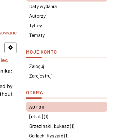
Daty wydania
Autorzy
Tytuły
nsowane
Tematy
MOJE KONTO
piec
Zaloguj
nika
;
Zarejestruj
ned by
ODKRYJ
ithout
AUTOR
[et al.] (1)
Brzeziński, Łukasz (1)
Gerlach, Ryszard (1)