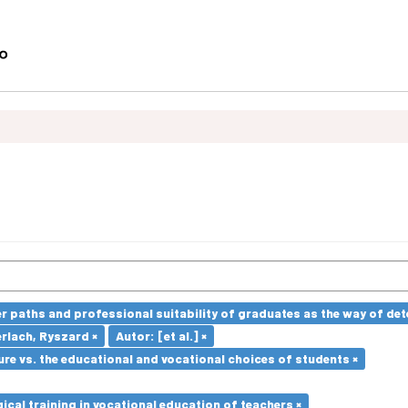
paths and professional suitability of graduates as the way of dete
erlach, Ryszard ×
Autor: [et al.] ×
re vs. the educational and vocational choices of students ×
cal training in vocational education of teachers ×