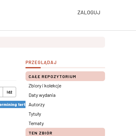
ZALOGUJ
PRZEGLĄDAJ
CAŁE REPOZYTORIUM
Zbiory i kolekcje
Idź
Daty wydania
Autorzy
rmining tertiary education results ×
Tytuły
Tematy
TEN ZBIÓR