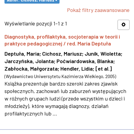
Pokaż filtry zaawansowane
Wyświetlanie pozycji 1-1 z 1
Diagnostyka, profilaktyka, socjoterapia w teorii i
praktyce pedagogicznej / red. Maria Deptuła
Deptuła, Maria
;
Cichosz, Mariusz
;
Junik, Wioletta
;
Jarczyńska, Jolanta
;
Poćwiardowska, Blanka
;
Zabłocka, Małgorzata
;
Hendler, Lidia
;
[et al.]
(
Wydawnictwo Uniwersytetu Kazimierza Wielkiego
,
2005
)
Książka prezentuje bardzo szeroki zakres zjawisk
społecznych, zachowań lub zaburzeń występujących
w różnych grupach ludzi (przede wszystkim u dzieci i
młodzieży), które wymagają diagnozy, działań
profilaktycznych lub ...