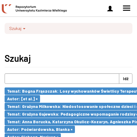
Zaloguj
Men
się
nawi
Szukaj
Szukaj
Idź
Temat: Bogna Frąszczak: Losy wychowanków Świetlicy Terapeutyc
Autor: [et al.] ×
Temat: Grażyna Milkowska: Niedostosowanie społeczne dzieci i 
Temat: Grażyna Gajewska: Pedagogiczne wspomaganie rodziny 
Temat: Anna Borucka, Katarzyna Okulicz-Kozaryn, Agnieszka Pi
Autor: Poćwiardowska, Blanka ×
Autor: Cichosz, Mariusz ×