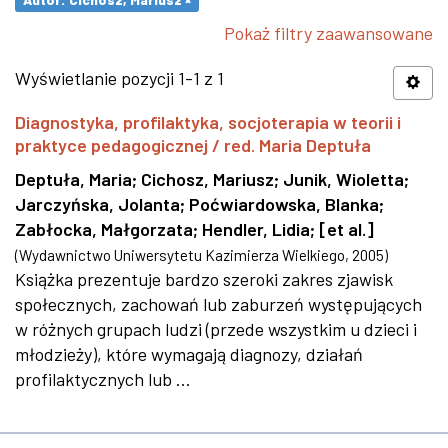
Pokaż filtry zaawansowane
Wyświetlanie pozycji 1-1 z 1
Diagnostyka, profilaktyka, socjoterapia w teorii i
praktyce pedagogicznej / red. Maria Deptuła
Deptuła, Maria
;
Cichosz, Mariusz
;
Junik, Wioletta
;
Jarczyńska, Jolanta
;
Poćwiardowska, Blanka
;
Zabłocka, Małgorzata
;
Hendler, Lidia
;
[et al.]
(
Wydawnictwo Uniwersytetu Kazimierza Wielkiego
,
2005
)
Książka prezentuje bardzo szeroki zakres zjawisk
społecznych, zachowań lub zaburzeń występujących
w różnych grupach ludzi (przede wszystkim u dzieci i
młodzieży), które wymagają diagnozy, działań
profilaktycznych lub ...