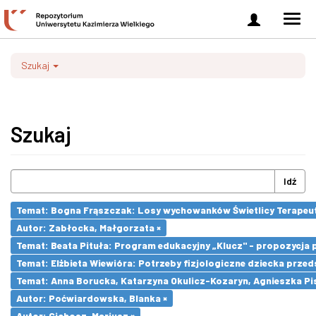
Zaloguj
Men
się
nawi
Szukaj
Szukaj
Idź
Temat: Bogna Frąszczak: Losy wychowanków Świetlicy Terapeutyc
Autor: Zabłocka, Małgorzata ×
Temat: Beata Pituła: Program edukacyjny „Klucz" - propozycja 
Temat: Elżbieta Wiewióra: Potrzeby fizjologiczne dziecka prze
Temat: Anna Borucka, Katarzyna Okulicz-Kozaryn, Agnieszka Pi
Autor: Poćwiardowska, Blanka ×
Autor: Cichosz, Mariusz ×