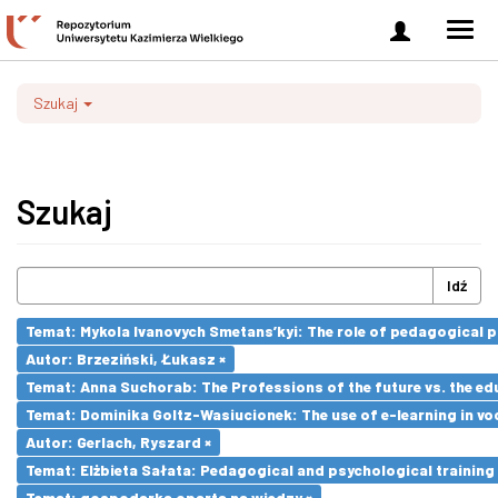
Zaloguj
Men
się
nawi
Szukaj
Szukaj
Idź
Temat: Mykola Ivanovych Smetans’kyi: The role of pedagogical pr
Autor: Brzeziński, Łukasz ×
Temat: Anna Suchorab: The Professions of the future vs. the ed
Temat: Dominika Goltz-Wasiucionek: The use of e-learning in vo
Autor: Gerlach, Ryszard ×
Temat: Elżbieta Sałata: Pedagogical and psychological training 
Temat: gospodarka oparta na wiedzy ×