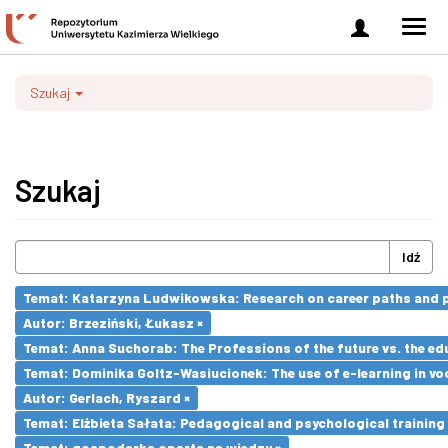
Zaloguj
Men
się
nawi
Szukaj
Szukaj
Idź
Temat: Katarzyna Ludwikowska: Research on career paths and pro
Autor: Brzeziński, Łukasz ×
Temat: Anna Suchorab: The Professions of the future vs. the ed
Temat: Dominika Goltz-Wasiucionek: The use of e-learning in vo
Autor: Gerlach, Ryszard ×
Temat: Elżbieta Sałata: Pedagogical and psychological training 
Temat: gospodarka oparta na wiedzy ×