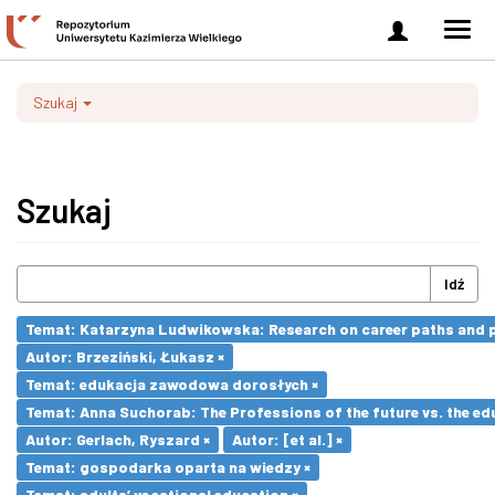
Zaloguj
Men
się
nawi
Szukaj
Szukaj
Idź
Temat: Katarzyna Ludwikowska: Research on career paths and pro
Autor: Brzeziński, Łukasz ×
Temat: edukacja zawodowa dorosłych ×
Temat: Anna Suchorab: The Professions of the future vs. the ed
Autor: Gerlach, Ryszard ×
Autor: [et al.] ×
Temat: gospodarka oparta na wiedzy ×
Temat: adults’ vocational education ×