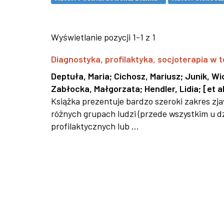
Wyświetlanie pozycji 1-1 z 1
Diagnostyka, profilaktyka, socjoterapia w t
Deptuła, Maria
;
Cichosz, Mariusz
;
Junik, Wi
Zabłocka, Małgorzata
;
Hendler, Lidia
;
[et al
Książka prezentuje bardzo szeroki zakres z
różnych grupach ludzi (przede wszystkim u dz
profilaktycznych lub ...