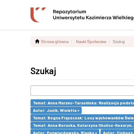
Strona główna
Nauki Społeczne
Szukaj
Szukaj
Temat: Anna Marzec-Tarasińska: Realizacja podsta
Autor: Junik, Wioletta ×
Temat: Bogna Frąszczak: Losy wychowanków Świetli
Temat: Anna Borucka, Katarzyna Okulicz-Kozaryn,
Autor: Poćwiardowska, Blanka ×
Autor: Cichosz,