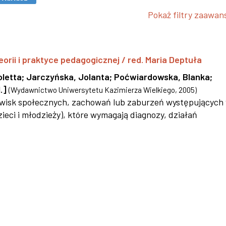
Pokaż filtry zaawa
eorii i praktyce pedagogicznej / red. Maria Deptuła
oletta
;
Jarczyńska, Jolanta
;
Poćwiardowska, Blanka
;
.]
(
Wydawnictwo Uniwersytetu Kazimierza Wielkiego
,
2005
)
jawisk społecznych, zachowań lub zaburzeń występujących
ieci i młodzieży), które wymagają diagnozy, działań