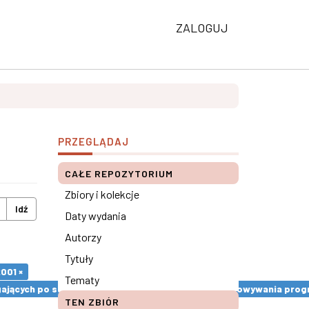
ZALOGUJ
PRZEGLĄDAJ
CAŁE REPOZYTORIUM
Zbiory i kolekcje
Idź
Daty wydania
Autorzy
Tytuły
001 ×
Tematy
ęgających po substancje psychoaktywne. Etapy opracowywania prog
TEN ZBIÓR