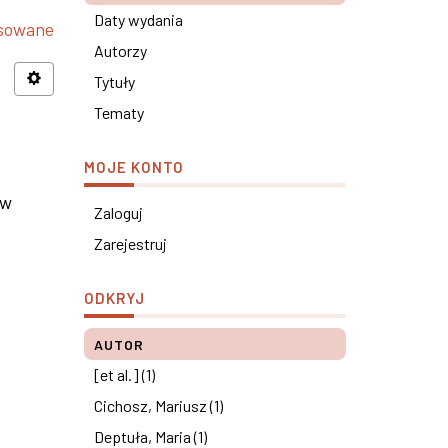
Daty wydania
nsowane
Autorzy
Tytuły
Tematy
MOJE KONTO
 w
Zaloguj
Zarejestruj
ODKRYJ
AUTOR
[et al.] (1)
Cichosz, Mariusz (1)
Deptuła, Maria (1)