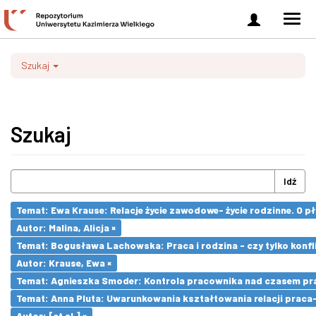
Zaloguj
Men
się
nawi
Szukaj
Szukaj
Idź
Temat: Ewa Krause: Relacje życie zawodowe- życie rodzinne. O 
Autor: Malina, Alicja ×
Temat: Bogusława Lachowska: Praca i rodzina - czy tylko konfli
Autor: Krause, Ewa ×
Temat: Agnieszka Smoder: Kontrola pracownika nad czasem pra
Temat: Anna Pluta: Uwarunkowania kształtowania relacji prac
Autor: [et al.] ×