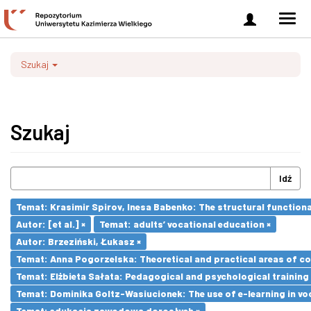
Zaloguj
Men
się
nawi
Szukaj
Szukaj
Idź
Temat: Krasimir Spirov, Inesa Babenko: The structural function
Autor: [et al.] ×
Temat: adults’ vocational education ×
Autor: Brzeziński, Łukasz ×
Temat: Anna Pogorzelska: Theoretical and practical areas of co
Temat: Elżbieta Sałata: Pedagogical and psychological training 
Temat: Dominika Goltz-Wasiucionek: The use of e-learning in vo
Temat: edukacja zawodowa dorosłych ×