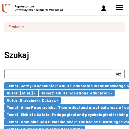
Zaloguj
Men
się
nawi
Szukaj
Szukaj
Idź
Temat: Jerzy Stochmiałek: Adults’ education in the knowledge 
Autor: [et al.] ×
Temat: adults’ vocational education ×
Autor: Brzeziński, Łukasz ×
Temat: Anna Pogorzelska: Theoretical and practical areas of co
Temat: Elżbieta Sałata: Pedagogical and psychological training 
Temat: Dominika Goltz-Wasiucionek: The use of e-learning in vo
Temat: edukacja zawodowa dorosłych ×