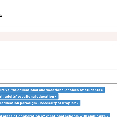
re vs. the educational and vocational choices of students ×
t: adults’ vocational education ×
l education paradigm - necessity or utopia? ×
l areas of cooperation of vocational schools with employers ×