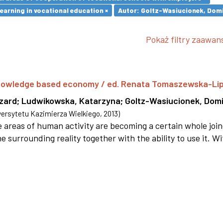
earning in vocational education ×
Autor: Goltz-Wasiucionek, Domi
Pokaż filtry zaawa
 knowledge based economy / ed. Renata Tomaszewska-Li
szard
;
Ludwikowska, Katarzyna
;
Goltz-Wasiucionek, Domi
rsytetu Kazimierza Wielkiego
,
2013
)
areas of human activity are becoming a certain whole joi
e surrounding reality together with the ability to use it. W