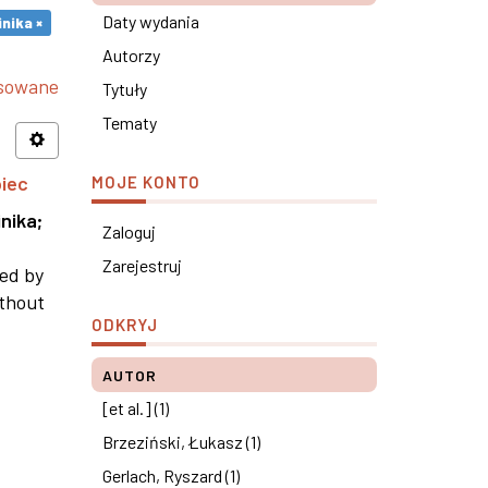
Daty wydania
nika ×
Autorzy
nsowane
Tytuły
Tematy
piec
MOJE KONTO
nika
;
Zaloguj
Zarejestruj
ned by
ithout
ODKRYJ
AUTOR
[et al.] (1)
Brzeziński, Łukasz (1)
Gerlach, Ryszard (1)