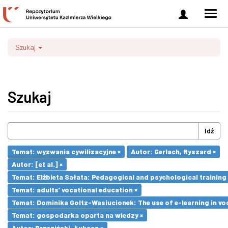
Zaloguj
Men
się
nawi
Szukaj
Szukaj
Idź
Temat: wyzwania cywilizacyjne ×
Autor: Gerlach, Ryszard ×
Autor: [et al.] ×
Temat: Elżbieta Sałata: Pedagogical and psychological training 
Temat: adults’ vocational education ×
Temat: Dominika Goltz-Wasiucionek: The use of e-learning in vo
Temat: gospodarka oparta na wiedzy ×
Autor: Brzeziński, Łukasz ×