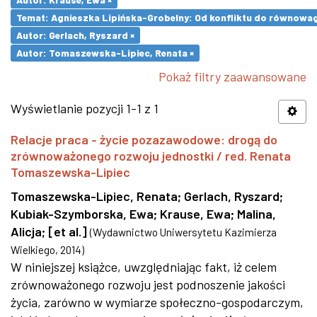
Temat: Agnieszka Lipińska-Grobelny: Od konfliktu do równowa
Autor: Gerlach, Ryszard ×
Autor: Tomaszewska-Lipiec, Renata ×
Pokaż filtry zaawansowane
Wyświetlanie pozycji 1-1 z 1
Relacje praca - życie pozazawodowe: drogą do
zrównoważonego rozwoju jednostki / red. Renata
Tomaszewska-Lipiec
Tomaszewska-Lipiec, Renata
;
Gerlach, Ryszard
;
Kubiak-Szymborska, Ewa
;
Krause, Ewa
;
Malina,
Alicja
;
[et al.]
(
Wydawnictwo Uniwersytetu Kazimierza
Wielkiego
,
2014
)
W niniejszej książce, uwzględniając fakt, iż celem
zrównoważonego rozwoju jest podnoszenie jakości
życia, zarówno w wymiarze społeczno-gospodarczym,